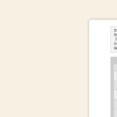
您
致
【
向
编