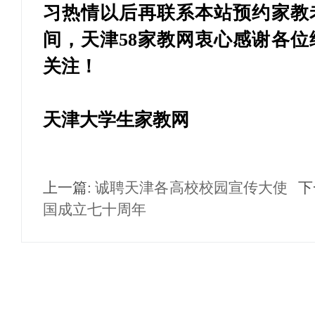
习热情以后再联系本站预约家教
间，天津58家教网衷心感谢各
关注！
天津大学生家教网
上一篇:
诚聘天津各高校校园宣传大使
下
国成立七十周年