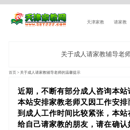
天津家教
请家教
关于成人请家教辅导老
首页
> 关于成人请家教辅导老师的温馨提示
近期，不断有部分成人咨询本站
本站安排家教老师又因工作安排
到成人工作时间比较紧张，本站
给自己请家教的朋友，请在确认