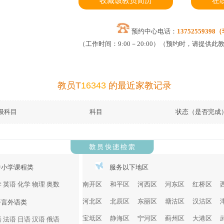
收藏该教员简历
在
预约中心电话：
1375255939
（工作时间：9:00－20:00）（预约时，请提供此
教员T
16343
的最近家教记录
级科目
科目
状态（是否完成
中小学课程类
服务以下地区
学
英语
化学
物理
奥数
南开区
和平区
河西区
河东区
红桥区
河北区
北辰区
东丽区
塘沽区
汉沽区
语言外语类
宝坻区
静海区
宁河区
蓟州区
大港区
语
法语
日语
汉语
俄语