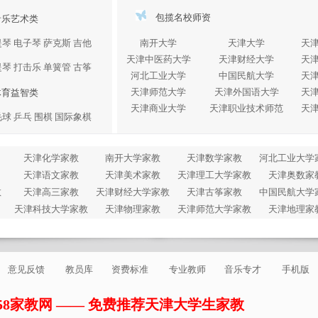
包揽名校师资
音乐艺术类
提琴
电子琴
萨克斯
吉他
南开大学
天津大学
天
天津中医药大学
天津财经大学
天
提琴
打击乐
单簧管
古筝
河北工业大学
中国民航大学
天
天津师范大学
天津外国语大学
天
体育益智类
天津商业大学
天津职业技术师范
天
毛球
乒乓
围棋
国际象棋
天津化学家教
南开大学家教
天津数学家教
河北工业大学
天津语文家教
天津美术家教
天津理工大学家教
天津奥数家
教
天津高三家教
天津财经大学家教
天津古筝家教
中国民航大学
天津科技大学家教
天津物理家教
天津师范大学家教
天津地理家
意见反馈
教员库
资费标准
专业教师
音乐专才
手机版
8家教网 —— 免费推荐天津大学生家教