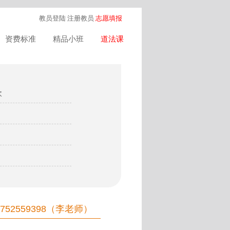
教员登陆
注册教员
志愿填报
资费标准
精品小班
道法课
次
52559398（李老师）