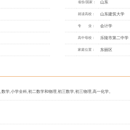
省份/国家：
山东
就读高校：
山东建筑大学
专 业：
会计学
高中母校：
乐陵市第二中学
家庭位置：
东丽区
理,数学,小学全科,初二数学和物理,初三数学,初三物理,高一化学。