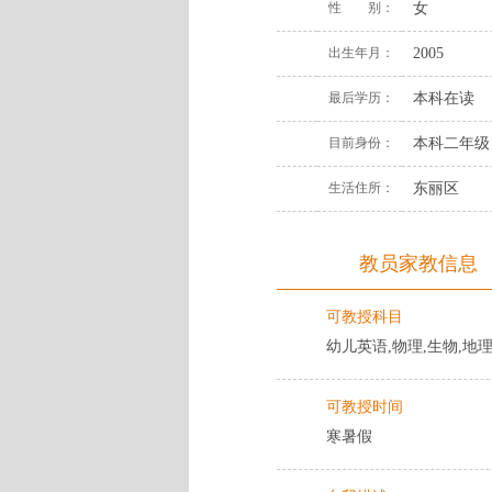
性 别：
女
出生年月：
2005
最后学历：
本科在读
目前身份：
本科二年级
生活住所：
东丽区
教员家教信息
可教授科目
幼儿英语,物理,生物,地
可教授时间
寒暑假