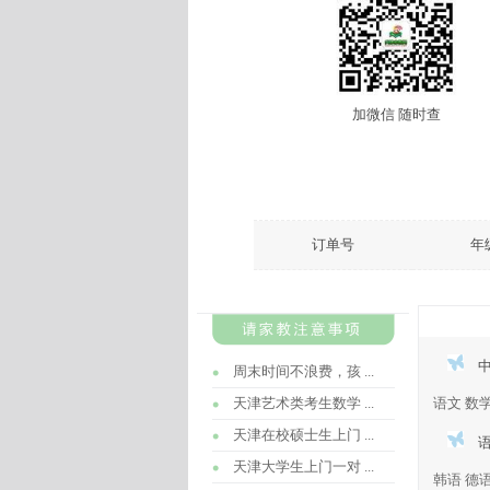
加微信 随时查
订单号
年
周末时间不浪费，孩 ...
天津艺术类考生数学 ...
语文
数
天津在校硕士生上门 ...
天津大学生上门一对 ...
韩语
德