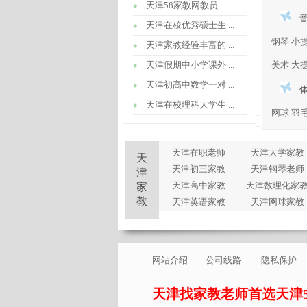
天津58家教网教员 ...
天津在校优秀硕士生 ...
钢琴
小
天津家教经验丰富的 ...
天津假期中小学课外 ...
美术
大
天津初高中数学一对 ...
天津在校理科大学生 ...
网球
羽
天津在职老师
天津大学家教
天
天津初三家教
天津钢琴老师
津
天津高中家教
天津数理化家
家
教
天津英语家教
天津网球家教
网站介绍
公司线路
隐私保护
天津找家教老师首选天津5