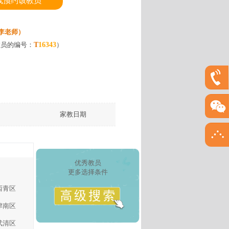
线预约该教员
8（李老师）
教员的编号：
T
16343
）
）
家教日期
优秀教员
更多选择条件
西青区
津南区
武清区