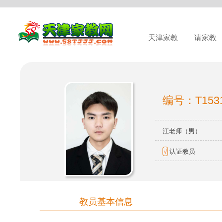
天津家教
请家教
编号：T153
江老师（男）
√
认证教员
教员基本信息