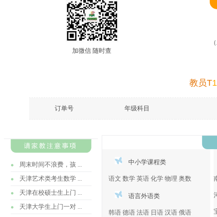
（
加微信 随时查
教员T
订单号
年级科目
中小学课程类
周末时间不浪费，孩 ...
天津艺术类考生数学 ...
语文
数学
英语
化学
物理
奥数
天津在校硕士生上门 ...
语言外语类
天津大学生上门一对 ...
韩语
德语
法语
日语
汉语
俄语