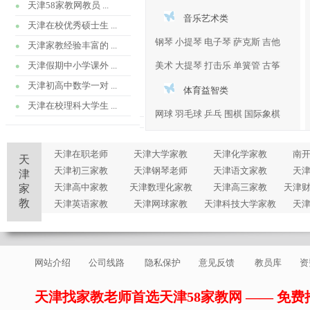
天津58家教网教员 ...
音乐艺术类
天津在校优秀硕士生 ...
钢琴
小提琴
电子琴
萨克斯
吉他
天津家教经验丰富的 ...
天津假期中小学课外 ...
美术
大提琴
打击乐
单簧管
古筝
天津初高中数学一对 ...
体育益智类
天津在校理科大学生 ...
网球
羽毛球
乒乓
围棋
国际象棋
天津在职老师
天津大学家教
天津化学家教
南
天
天津初三家教
天津钢琴老师
天津语文家教
天
津
天津高中家教
天津数理化家教
天津高三家教
天津
家
教
天津英语家教
天津网球家教
天津科技大学家教
天
网站介绍
公司线路
隐私保护
意见反馈
教员库
资
天津找家教老师首选天津58家教网 —— 免