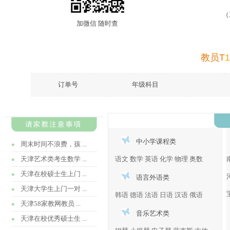
（
加微信 随时查
教员T
1
订单号
年级科目
中小学课程类
周末时间不浪费，孩 ...
天津艺术类考生数学 ...
语文
数学
英语
化学
物理
奥数
天津在校硕士生上门 ...
语言外语类
天津大学生上门一对 ...
韩语
德语
法语
日语
汉语
俄语
天津58家教网教员 ...
音乐艺术类
天津在校优秀硕士生 ...