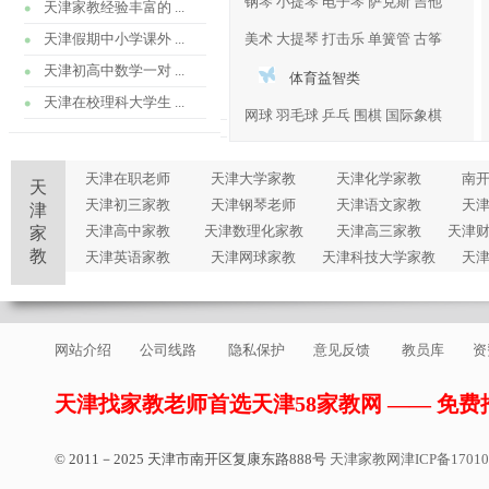
钢琴
小提琴
电子琴
萨克斯
吉他
天津家教经验丰富的 ...
天津假期中小学课外 ...
美术
大提琴
打击乐
单簧管
古筝
天津初高中数学一对 ...
体育益智类
天津在校理科大学生 ...
网球
羽毛球
乒乓
围棋
国际象棋
天津在职老师
天津大学家教
天津化学家教
南
天
天津初三家教
天津钢琴老师
天津语文家教
天
津
天津高中家教
天津数理化家教
天津高三家教
天津
家
教
天津英语家教
天津网球家教
天津科技大学家教
天
网站介绍
公司线路
隐私保护
意见反馈
教员库
资
天津找家教老师首选天津58家教网 —— 免
© 2011－2025 天津市南开区复康东路888号
天津家教网
津ICP备1701