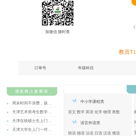
（
加微信 随时查
教员T
1
订单号
年级科目
中小学课程类
周末时间不浪费，孩 ...
天津艺术类考生数学 ...
语文
数学
英语
化学
物理
奥数
天津在校硕士生上门 ...
语言外语类
天津大学生上门一对 ...
韩语
德语
法语
日语
汉语
俄语