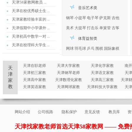
天津58家教网教员 ...
音乐艺术类
天津在校优秀硕士生 ...
钢琴
小提琴
电子琴
萨克斯
吉他
天津家教经验丰富的 ...
天津假期中小学课外 ...
美术
大提琴
打击乐
单簧管
古筝
天津初高中数学一对 ...
体育益智类
天津在校理科大学生 ...
网球
羽毛球
乒乓
围棋
国际象棋
天津在职老师
天津大学家教
天津化学家教
南
天
天津初三家教
天津钢琴老师
天津语文家教
天
津
天津高中家教
天津数理化家教
天津高三家教
天津
家
教
天津英语家教
天津网球家教
天津科技大学家教
天
网站介绍
公司线路
隐私保护
意见反馈
教员库
资
天津找家教老师首选天津58家教网 —— 免